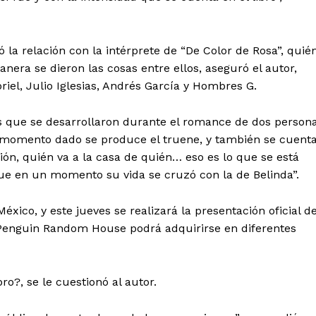
Política de privacidad
Políticas del Sitio
Información Propietaria / Financiaci
a relación con la intérprete de “De Color de Rosa”, quié
anera se dieron las cosas entre ellos, aseguró el autor,
Mi cuenta
riel, Julio Iglesias, Andrés García y Hombres G.
 AHORA
as que se desarrollaron durante el romance de dos person
momento dado se produce el truene, y también se cuent
ón, quién va a la casa de quién… eso es lo que se está
que en un momento su vida se cruzó con la de Belinda”.
xico, y este jueves se realizará la presentación oficial de
ial Penguin Random House podrá adquirirse en diferentes
bro?, se le cuestionó al autor.