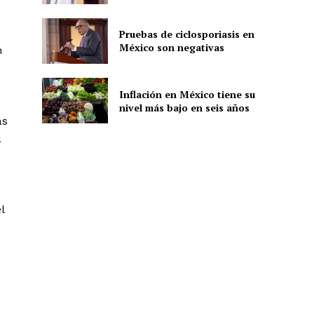
Pruebas de ciclosporiasis en
México son negativas
ón
n
Inflación en México tiene su
nivel más bajo en seis años
as
a
l