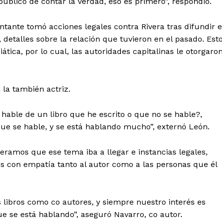
público de contar la verdad, eso es primero”, respondió.
cantante tomó acciones legales contra Rivera tras difundir 
, detalles sobre la relación que tuvieron en el pasado. Est
tica, por lo cual, las autoridades capitalinas le otorgaro
la también actriz.
 hable de un libro que he escrito o que no se hable?,
que se hable, y se está hablando mucho”, externó León.
ramos que ese tema iba a llegar e instancias legales,
itos con empatía tanto al autor como a las personas que él
libros como co autores, y siempre nuestro interés es
e se está hablando”, aseguró Navarro, co autor.