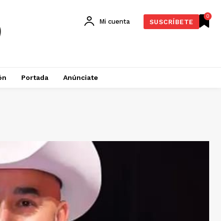
0
Mi cuenta
SUSCRÍBETE
ón
Portada
Anúnciate