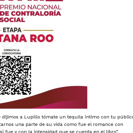
es
glo
Empresa
 dijimos a Lupillo tómate un tequila íntimo con tu públic
Nosotros
ltarnos una parte de su vida como fue el romance con
Contacto
í fue y con la intensidad que se cuenta en el libro”,