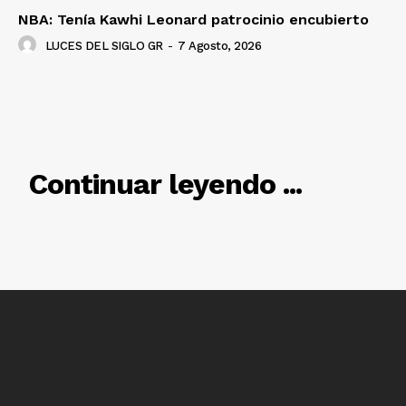
NBA: Tenía Kawhi Leonard patrocinio encubierto
LUCES DEL SIGLO GR
-
7 Agosto, 2026
Luces
RELACIONADO
Del Siglo
Continuar leyendo ...