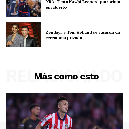
NBA: Tenía Kawhi Leonard patrocinio
encubierto
Zendaya y Tom Holland se casaron en
ceremonia privada
RELACIONADO
Más como esto