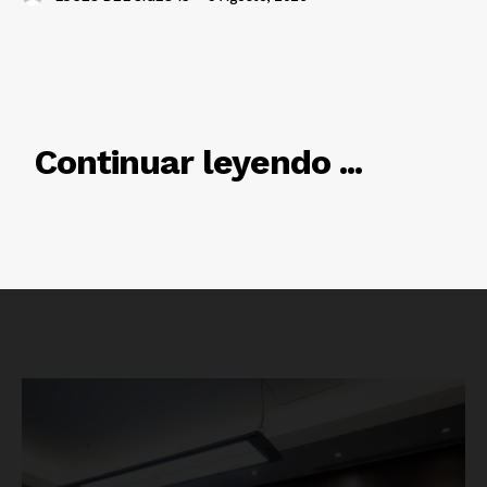
RELACIONADO
Continuar leyendo ...
Luces
Del Siglo