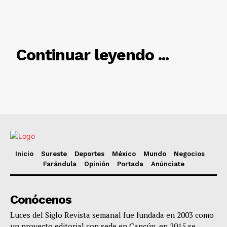
RELACIONADO
Continuar leyendo ...
Inicio
Sureste
Deportes
México
Mundo
Negocios
Farándula
Opinión
Portada
Anúnciate
Conócenos
Luces del Siglo Revista semanal fue fundada en 2003 como
un proyecto editorial con sede en Cancún, en 2015 se