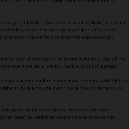
nciar los rituales de Sabina, pudo documentar sus
zón y a la familia. Queremos que ella (María) y el señor
 delicado y de mucha paciencia, porque junto con la
s lo mismo y sabemos que tenemos algo especial y
arla, que el espectador se sienta invitado a algo divino,
 obra que sirva para México hacia el mundo”, agregó.
lidades de alto calibre, como John Lennon, Keith Richard
 Sabina en busca de una experiencia con los hongos y de
 la gente no ha visto: videos, fotos y audios que
los famosos) no venían en busca de una experiencia