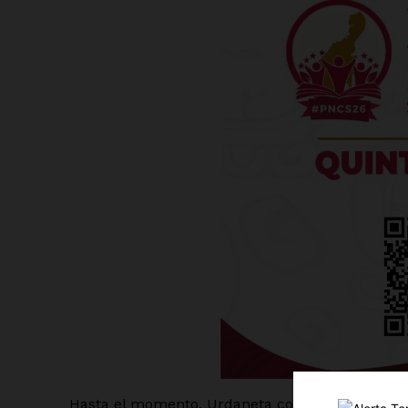
Luc
Del Si
Hasta el momento, Urdaneta confirmó que ha ten