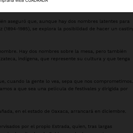
Política de privacidad
ctoras latinas en la contienda, dos de ellas mexicanas.
Políticas del Sitio
Información Propietaria / Financiaci
ién aseguró que, aunque hay dos nombres latentes para
z (1894-1985), se explora la posibilidad de hacer un castin
Mi cuenta
 AHORA
 nombre. Hay dos nombres sobre la mesa, pero también
zateca, indígena, que represente su cultura y que tenga
ue, cuando la gente lo vea, sepa que nos comprometimos.
mos a que sea una película de festivales y dirigida por
añada, en el estado de Oaxaca, arrancará en diciembre.
rvisados por el propio Estrada, quien, tras largas