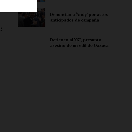
Denuncian a ‘Andy’ por actos
anticipados de campaña
ón
g
Detienen al ‘07’, presunto
asesino de un edil de Oaxaca