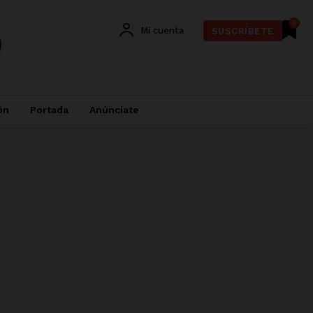
0
Mi cuenta
SUSCRÍBETE
ón
Portada
Anúnciate