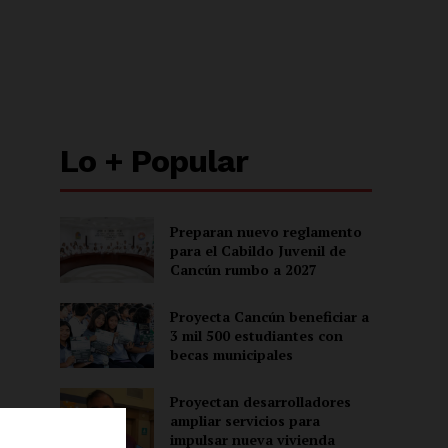
Lo + Popular
Preparan nuevo reglamento
para el Cabildo Juvenil de
Cancún rumbo a 2027
Proyecta Cancún beneficiar a
3 mil 500 estudiantes con
becas municipales
Proyectan desarrolladores
ampliar servicios para
impulsar nueva vivienda