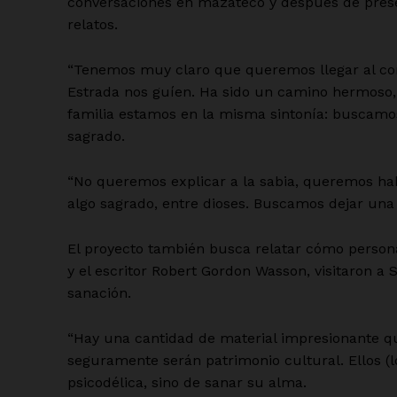
conversaciones en mazateco y después de prese
relatos.
“Tenemos muy claro que queremos llegar al cora
Estrada nos guíen. Ha sido un camino hermoso,
familia estamos en la misma sintonía: buscamo
sagrado.
“No queremos explicar a la sabia, queremos habit
algo sagrado, entre dioses. Buscamos dejar una
El proyecto también busca relatar cómo persona
y el escritor Robert Gordon Wasson, visitaron a
sanación.
“Hay una cantidad de material impresionante que
seguramente serán patrimonio cultural. Ellos (
psicodélica, sino de sanar su alma.