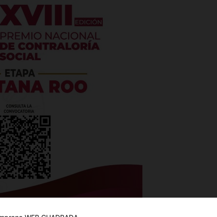
es
glo
Empresa
Nosotros
Contacto
ido pláticas con Adriana Barraza para interpretar un