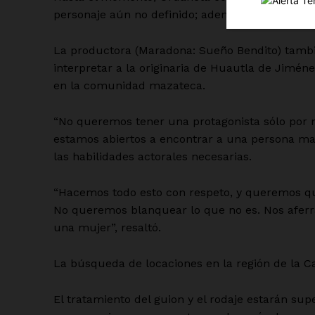
personaje aún no definido; además, hay tres dire
La productora (Maradona: Sueño Bendito) tamb
interpretar a la originaria de Huautla de Jiméne
en la comunidad mazateca.
SUSCRÍBETE
“No queremos tener una protagonista sólo por
estamos abiertos a encontrar a una persona ma
las habilidades actorales necesarias.
“Hacemos todo esto con respeto, y queremos q
No queremos blanquear lo que no es. Nos aferra
una mujer”, resaltó.
La búsqueda de locaciones en la región de la C
El tratamiento del guion y el rodaje estarán supe