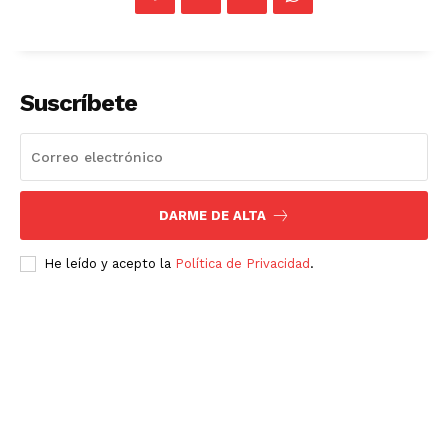
Empresa
Nosotros
Contacto
Suscríbete
Política de privacidad
Políticas del Sitio
Información Propietaria / Financiación
DARME DE ALTA
Mi cuenta
He leído y acepto la
Política de Privacidad
.