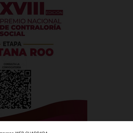
es
glo
Empresa
Nosotros
Contacto