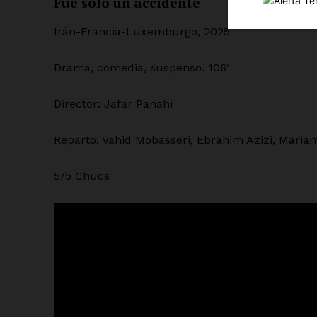
Fue sólo un accidente
Irán-Francia-Luxemburgo, 2025
Drama, comedia, suspenso. 106′
Director: Jafar Panahi
SUSCRÍBETE
Reparto: Vahid Mobasseri, Ebrahim Azizi, Maria
5/5 Chucs