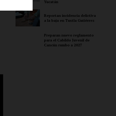
Yucatán
Reportan incidencia delictiva
ón
a la baja en Tuxtla Gutiérrez
Preparan nuevo reglamento
para el Cabildo Juvenil de
Cancún rumbo a 2027