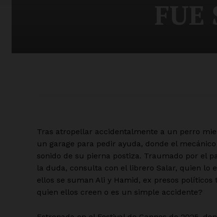
FUE
Tras atropellar accidentalmente a un perro mien
un garage para pedir ayuda, donde el mecánico 
sonido de su pierna postiza. Traumado por el pa
la duda, consulta con el librero Salar, quien lo 
ellos se suman Ali y Hamid, ex presos políticos 
quien ellos creen o es un simple accidente?
Estrenada en el Festival de Cannes de 2025, don