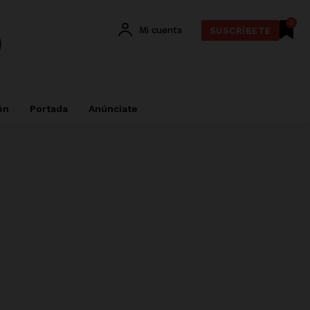
0
Mi cuenta
SUSCRÍBETE
ón
Portada
Anúnciate