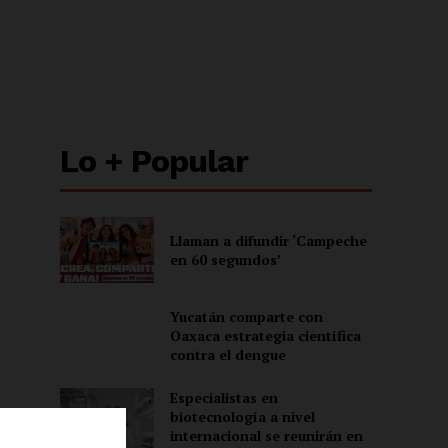
Lo + Popular
Llaman a difundir ‘Campeche
en 60 segundos’
Yucatán comparte con
Oaxaca estrategia científica
contra el dengue
Especialistas en
biotecnología a nivel
internacional se reunirán en