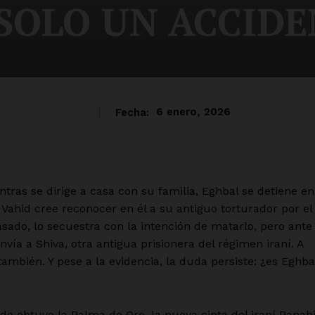
 SOLO UN ACCID
Fecha:
6 enero, 2026
tras se dirige a casa con su familia, Eghbal se detiene en
Vahid cree reconocer en él a su antiguo torturador por el
sado, lo secuestra con la intención de matarlo, pero ante
envía a Shiva, otra antigua prisionera del régimen iraní. A
también. Y pese a la evidencia, la duda persiste: ¿es Eghba
de obtuvo la Palma de Oro, la nueva cinta del iraní Panah