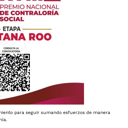
es
glo
Empresa
amiento para seguir sumando esfuerzos de manera
Nosotros
nía.
Contacto