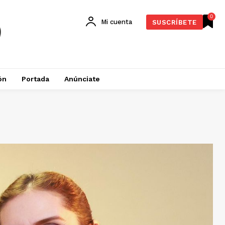
0
Mi cuenta
SUSCRÍBETE
ón
Portada
Anúnciate