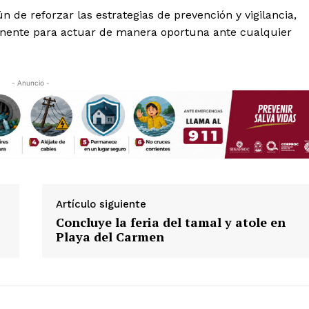
Política de privacidad
n de reforzar las estrategias de prevención y vigilancia,
Políticas del Sitio
nte para actuar de manera oportuna ante cualquier
Información Propietaria / Financiaci
Mi cuenta
- Anuncio -
 AHORA
Artículo siguiente
Concluye la feria del tamal y atole en
Playa del Carmen