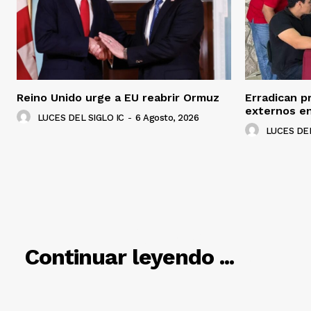
Reino Unido urge a EU reabrir Ormuz
Erradican p
externos en
LUCES DEL SIGLO IC
-
6 Agosto, 2026
LUCES DEL
RELACIO
Continuar leyendo ...