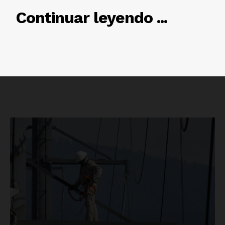
RELACIONADO
Continuar leyendo ...