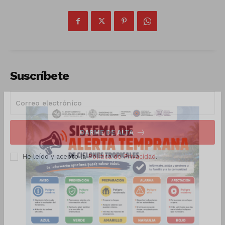
Luces
Del Siglo
Suscríbete
DARME DE ALTA
He leído y acepto la
Política de Privacidad
.
SUSCRÍBETE AHORA