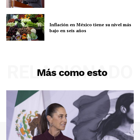
Inflación en México tiene su nivel más
bajo en seis años
RELACIONADO
Más como esto