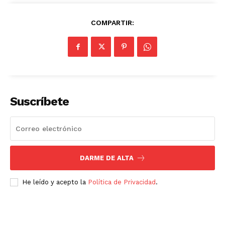
COMPARTIR:
Empresa
Nosotros
Contacto
Política de privacidad
Suscríbete
Políticas del Sitio
Información Propietaria / Financiación
Mi cuenta
DARME DE ALTA
He leído y acepto la
Política de Privacidad
.