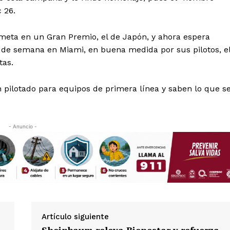
Política de privacidad
 26.
Políticas del Sitio
Información Propietaria / Financiaci
 meta en un Gran Premio, el de Japón, y ahora espera
n de semana en Miami, en buena medida por sus pilotos, e
Mi cuenta
tas.
 AHORA
n pilotado para equipos de primera línea y saben lo que s
- Anuncio -
Artículo siguiente
Sheinbaum releva Bienestar y refuerza