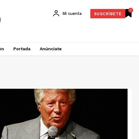
0
Mi cuenta
SUSCRÍBETE
ón
Portada
Anúnciate