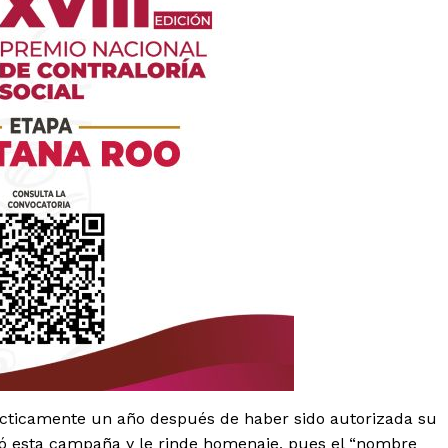
es
glo
Empresa
Nosotros
rácticamente un año después de haber sido autorizada su
Contacto
izó esta campaña y le rinde homenaje, pues el “nombre