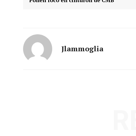
Jlammoglia
R