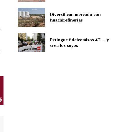
Diversifican mercado con
huachirefinerías
ón
l
Extingue fideicomisos 4T… y
crea los suyos
e