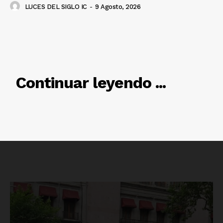
SUSCRÍBETE AHORA
LUCES DEL SIGLO IC
-
9 Agosto, 2026
Empresa
RELACIONADO
Nosotros
Continuar leyendo ...
Contacto
Política de privacidad
Políticas del Sitio
Información Propietaria / Financiación
Mi cuenta