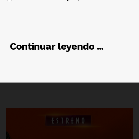
RELACIONADO
Continuar leyendo ...