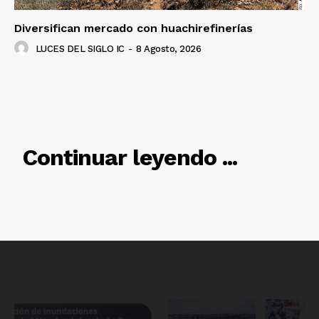
Diversifican mercado con huachirefinerías
LUCES DEL SIGLO IC
-
8 Agosto, 2026
Luces
Del Siglo
RELACIONADO
Continuar leyendo ...