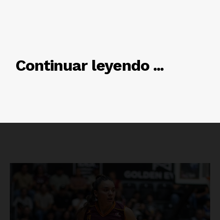
RELACIONADO
Continuar leyendo ...