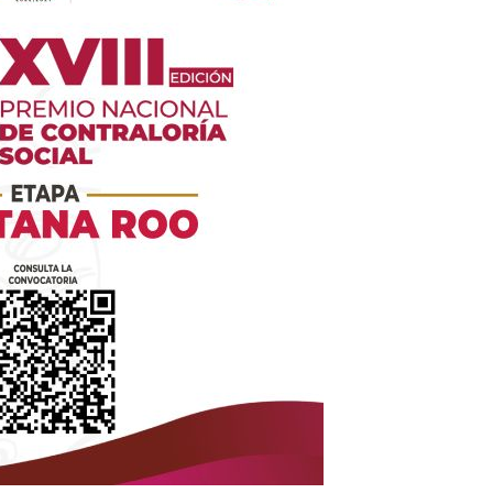
es
glo
Empresa
Nosotros
Contacto