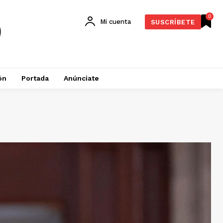
0
Mi cuenta
SUSCRÍBETE
ón
Portada
Anúnciate