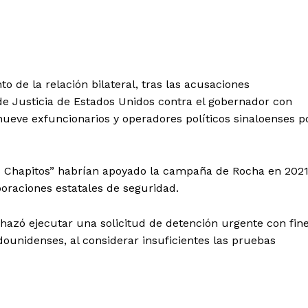
Política de privacidad
Políticas del Sitio
Información Propietaria / Financiaci
Mi cuenta
o de la relación bilateral, tras las acusaciones
e Justicia de Estados Unidos contra el gobernador con
 AHORA
nueve exfuncionarios y operadores políticos sinaloenses p
s Chapitos” habrían apoyado la campaña de Rocha en 2021
oraciones estatales de seguridad.
hazó ejecutar una solicitud de detención urgente con fin
ounidenses, al considerar insuficientes las pruebas