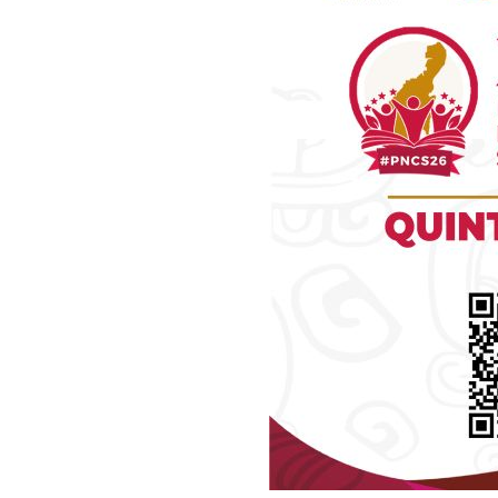
Luc
Del Si