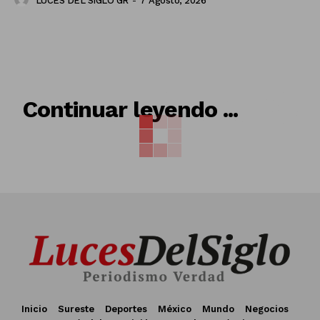
LUCES DEL SIGLO GR
-
7 Agosto, 2026
RELACIONADO
Continuar leyendo ...
Inicio
Sureste
Deportes
México
Mundo
Negocios