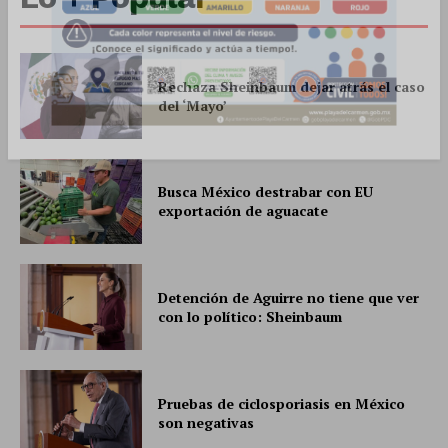
Empresa
Rechaza Sheinbaum dejar atrás el caso
del ‘Mayo’
Nosotros
Contacto
Política de privacidad
Busca México destrabar con EU
Políticas del Sitio
exportación de aguacate
Información Propietaria / Financiación
Mi cuenta
Detención de Aguirre no tiene que ver
con lo político: Sheinbaum
Pruebas de ciclosporiasis en México
son negativas