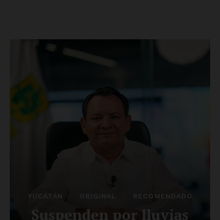
SUSCRÍBETE AHORA
Empresa
Nosotros
Contacto
Política de privacidad
Políticas del Sitio
Información Propietaria / Financiación
Mi cuenta