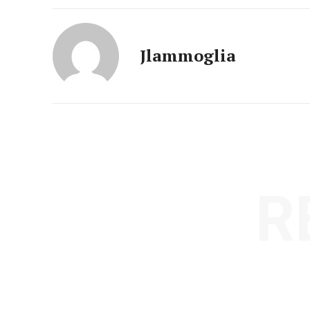
Jlammoglia
R