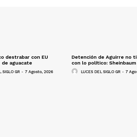
co destrabar con EU
Detención de Aguirre no t
n de aguacate
con lo político: Sheinbaum
 SIGLO GR
-
7 Agosto, 2026
LUCES DEL SIGLO GR
-
7 Ago
NADO