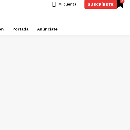
0
Mi cuenta
SUSCRÍBETE
ón
Portada
Anúnciate