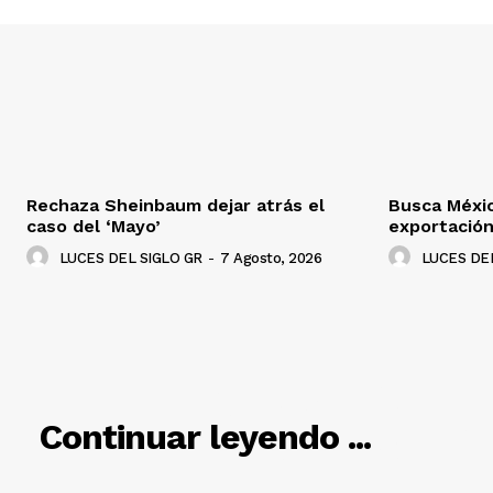
Rechaza Sheinbaum dejar atrás el
Busca Méxi
caso del ‘Mayo’
exportació
LUCES DEL SIGLO GR
-
7 Agosto, 2026
LUCES DEL
RELACIO
Continuar leyendo ...