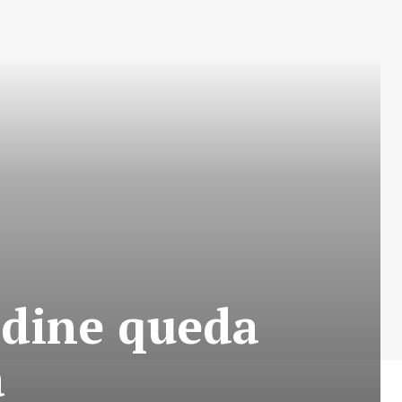
rdine queda
a