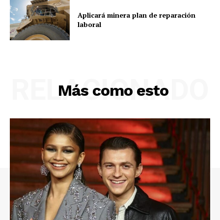
Aplicará minera plan de reparación
laboral
RELACIONADO
Más como esto