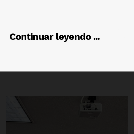
RELACIONADO
Continuar leyendo ...