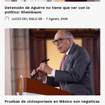
SUSCRÍBETE AHORA
Detención de Aguirre no tiene que ver con lo
político: Sheinbaum
LUCES DEL SIGLO GR
-
7 Agosto, 2026
Empresa
Nosotros
Contacto
Política de privacidad
Políticas del Sitio
Información Propietaria / Financiación
Mi cuenta
Pruebas de ciclosporiasis en México son negativas