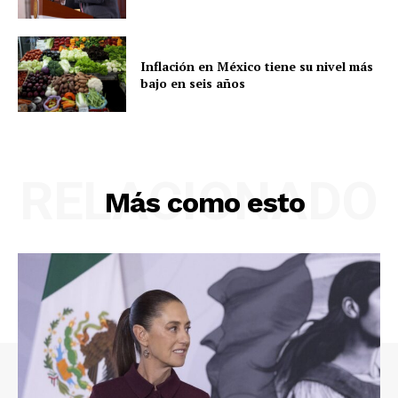
Inflación en México tiene su nivel más
bajo en seis años
RELACIONADO
Más como esto