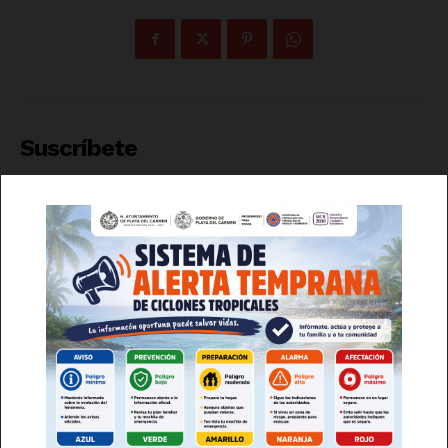
Luces
Del Siglo
Suscríbete
DARME DE ALTA
He leído y acepto la
Política de Privacidad
.
SUSCRÍBETE AHORA