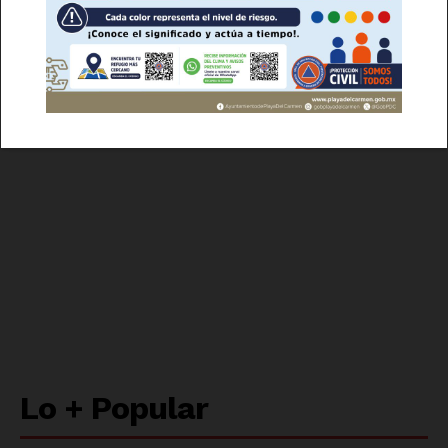
Empresa
Nosotros
Contacto
Política de privacidad
Políticas del Sitio
Información Propietaria / Financiación
Mi cuenta
Lo + Popular