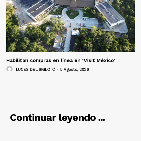
SUSCRÍBETE AHORA
Empresa
Nosotros
Contacto
Habilitan compras en línea en ‘Visit México’
Política de privacidad
LUCES DEL SIGLO IC
-
5 Agosto, 2026
Políticas del Sitio
Información Propietaria / Financiación
Mi cuenta
RELACIONADO
Continuar leyendo ...