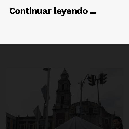
RELACIONADO
Continuar leyendo ...