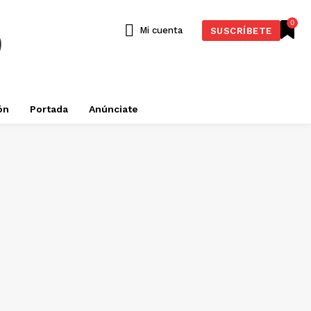
0
Mi cuenta
SUSCRÍBETE
ón
Portada
Anúnciate