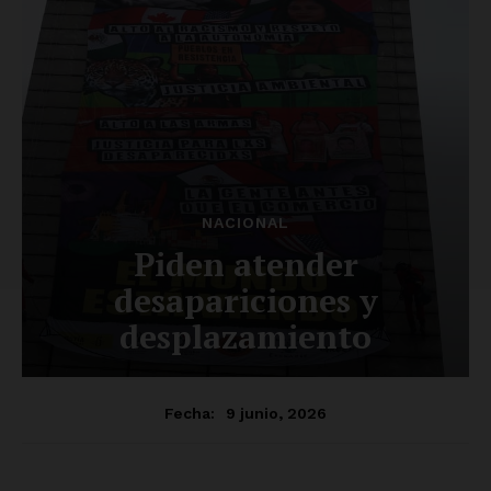
SUSCRÍBETE AHORA
Empresa
Nosotros
Contacto
Política de privacidad
Políticas del Sitio
Información Propietaria / Financiación
Mi cuenta