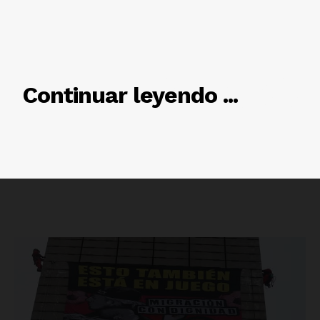
RELACIONADO
Continuar leyendo ...
Luces
Del Siglo