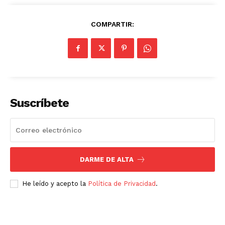
COMPARTIR:
SUSCRÍBETE AHORA
Suscríbete
Empresa
Nosotros
DARME DE ALTA
Contacto
He leído y acepto la
Política de Privacidad
.
Política de privacidad
Políticas del Sitio
Información Propietaria / Financiación