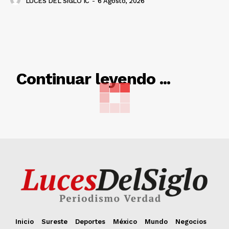
LUCES DEL SIGLO IC
-
6 Agosto, 2026
RELACIONADO
Continuar leyendo ...
Inicio
Sureste
Deportes
México
Mundo
Negocios