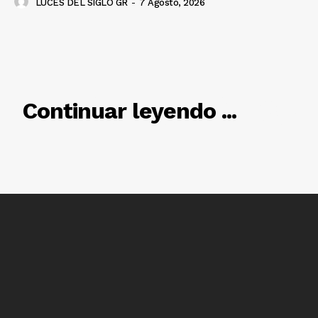
LUCES DEL SIGLO GR
-
7 Agosto, 2026
RELACIONADO
Continuar leyendo ...