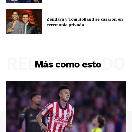
Zendaya y Tom Holland se casaron en
ceremonia privada
RELACIONADO
Más como esto