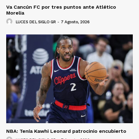
SUSCRÍBETE AHORA
Va Cancún FC por tres puntos ante Atlético
Morelia
LUCES DEL SIGLO GR
-
7 Agosto, 2026
Empresa
Nosotros
Contacto
Política de privacidad
Políticas del Sitio
Información Propietaria / Financiación
Mi cuenta
NBA: Tenía Kawhi Leonard patrocinio encubierto