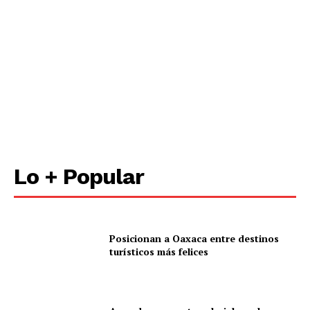
Nosotros
Contacto
Política de privacidad
Políticas del Sitio
Información Propietaria / Financiación
Mi cuenta
Lo + Popular
Posicionan a Oaxaca entre destinos
turísticos más felices