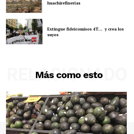
huachirefinerías
Extingue fideicomisos 4T… y crea los
suyos
RELACIONADO
Más como esto