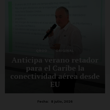
SUSCRÍBETE AHORA
Empresa
Nosotros
Contacto
Política de privacidad
Políticas del Sitio
Información Propietaria / Financiación
Mi cuenta