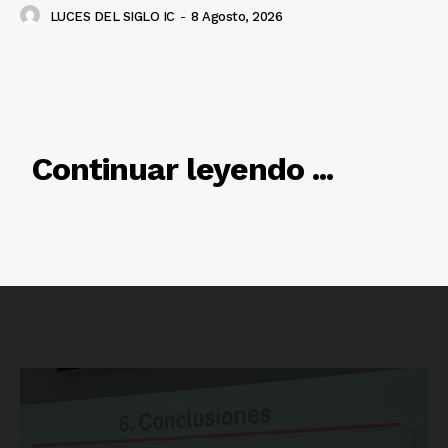
LUCES DEL SIGLO IC
-
8 Agosto, 2026
RELACIONADO
Luces
Continuar leyendo ...
Del Siglo