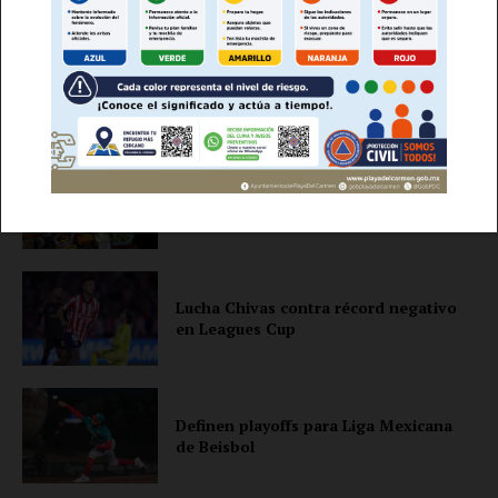
Lo + Popular
Empresa
Nosotros
Inflación en México tiene su nivel más
Contacto
bajo en seis años
Política de privacidad
Políticas del Sitio
Información Propietaria / Financiación
Lucha Chivas contra récord negativo
en Leagues Cup
Mi cuenta
Definen playoffs para Liga Mexicana
de Beisbol