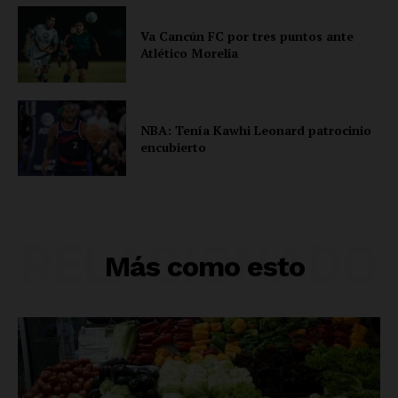
Va Cancún FC por tres puntos ante
Atlético Morelia
NBA: Tenía Kawhi Leonard patrocinio
encubierto
RELACIONADO
Más como esto