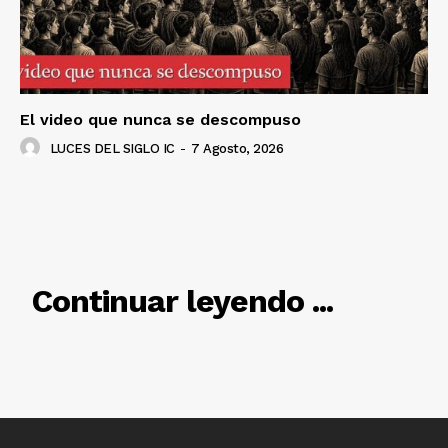
SUSCRÍBETE AHORA
Empresa
El video que nunca se descompuso
LUCES DEL SIGLO IC
-
7 Agosto, 2026
Nosotros
Contacto
Política de privacidad
Políticas del Sitio
RELACIONADO
Información Propietaria / Financiación
Continuar leyendo ...
Mi cuenta