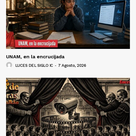
Luces
Del Siglo
UNAM, en la encrucijada
LUCES DEL SIGLO IC
-
7 Agosto, 2026