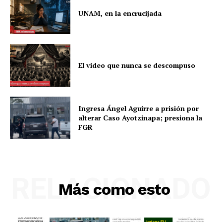
UNAM, en la encrucijada
El video que nunca se descompuso
Ingresa Ángel Aguirre a prisión por
alterar Caso Ayotzinapa; presiona la
FGR
RELACIONADO
Más como esto