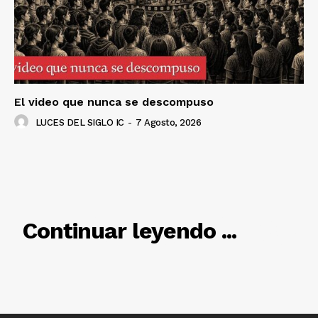
SUSCRÍBETE AHORA
Empresa
El video que nunca se descompuso
Nosotros
LUCES DEL SIGLO IC
-
7 Agosto, 2026
Contacto
Política de privacidad
Políticas del Sitio
Información Propietaria / Financiación
RELACIONADO
Mi cuenta
Continuar leyendo ...