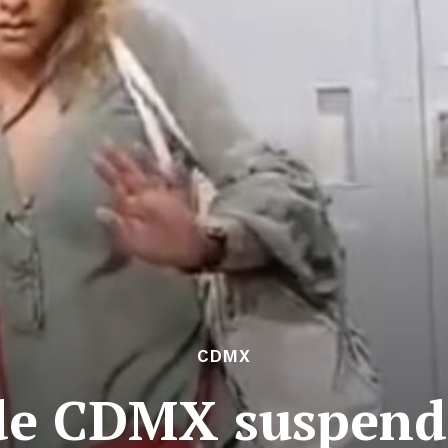
CDMX
de CDMX suspende