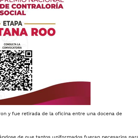
es
glo
Empresa
ron y fue retirada de la oficina entre una docena de
Nosotros
Contacto
rlándose de que tantos uniformados fueran necesarios par