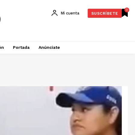
0
Mi cuenta
SUSCRÍBETE
ón
Portada
Anúnciate