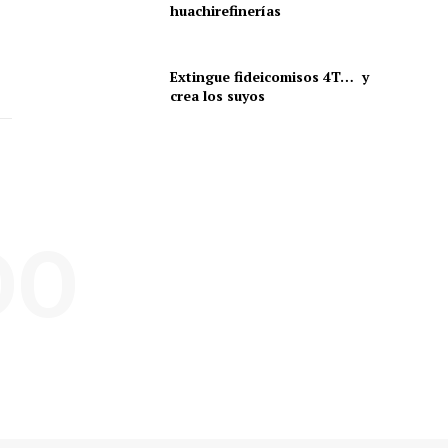
huachirefinerías
Extingue fideicomisos 4T… y
crea los suyos
DO