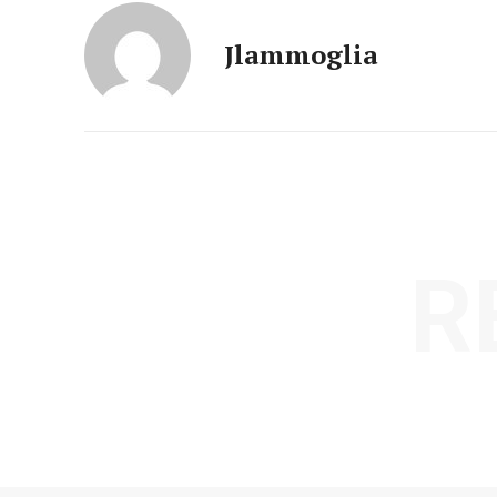
Jlammoglia
R