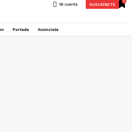
0
Mi cuenta
SUSCRÍBETE
ón
Portada
Anúnciate