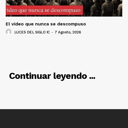
El video que nunca se descompuso
LUCES DEL SIGLO IC
-
7 Agosto, 2026
Luces
Del Siglo
RELACIONADO
Continuar leyendo ...