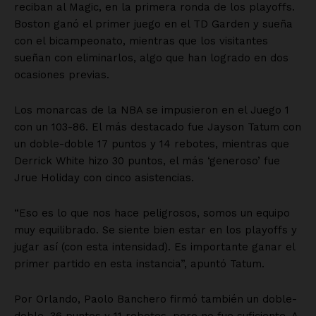
Información Propietaria / Financiación
Mi cuenta