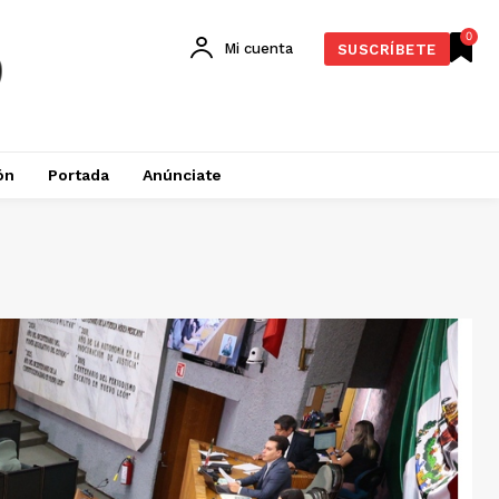
0
Mi cuenta
SUSCRÍBETE
ón
Portada
Anúnciate