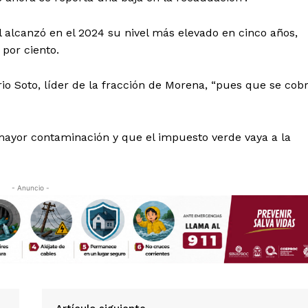
Política de privacidad
Políticas del Sitio
 alcanzó en el 2024 su nivel más elevado en cinco años,
Información Propietaria / Financiaci
por ciento.
Mi cuenta
rio Soto, líder de la fracción de Morena, “pues que se cob
 AHORA
ayor contaminación y que el impuesto verde vaya a la
- Anuncio -