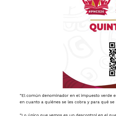
Luc
Del Si
“El común denominador en el impuesto verde es 
en cuanto a quiénes se les cobra y para qué se
“Lo único que vemos es un descontrol en el que