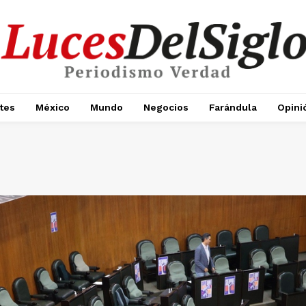
tes
México
Mundo
Negocios
Farándula
Opini