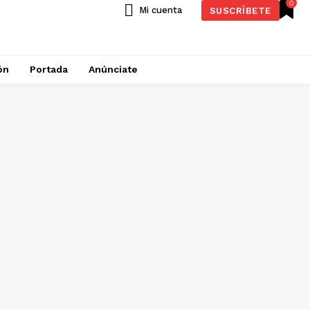
0
Mi cuenta
SUSCRÍBETE
ón
Portada
Anúnciate