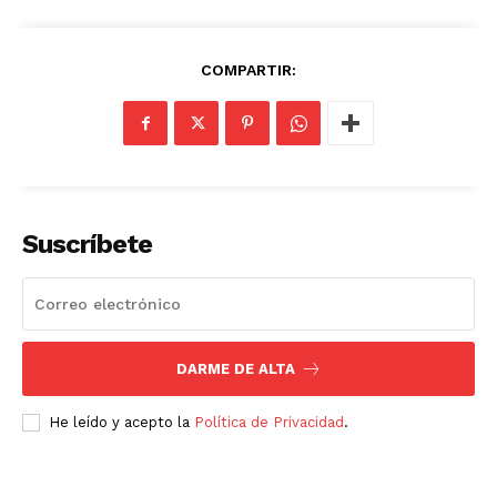
COMPARTIR:
SUSCRÍBETE AHORA
Suscríbete
Empresa
Nosotros
DARME DE ALTA
Contacto
He leído y acepto la
Política de Privacidad
.
Política de privacidad
Políticas del Sitio
Información Propietaria / Financiación