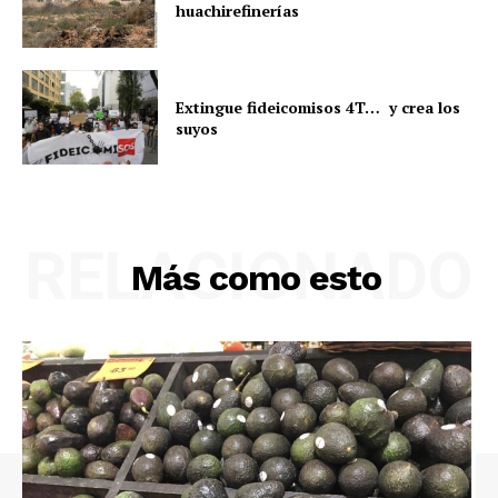
huachirefinerías
Extingue fideicomisos 4T… y crea los
suyos
RELACIONADO
Más como esto