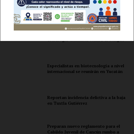
Llaman a difundir ‘Campeche en 60
Empresa
segundos’
Nosotros
Contacto
Yucatán comparte con Oaxaca
estrategia científica contra el dengue
Política de privacidad
Políticas del Sitio
Información Propietaria / Financiación
Especialistas en biotecnología a nivel
Mi cuenta
internacional se reunirán en Yucatán
Reportan incidencia delictiva a la baja
en Tuxtla Gutiérrez
Preparan nuevo reglamento para el
Cabildo Juvenil de Cancún rumbo a