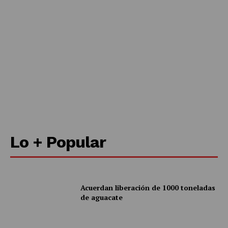
Contacto
Política de privacidad
Políticas del Sitio
Información Propietaria / Financiación
Mi cuenta
Lo + Popular
Acuerdan liberación de 1000 toneladas
de aguacate