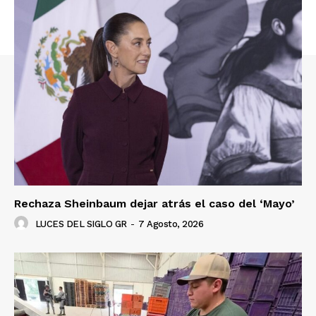
SUSCRÍBETE AHORA
Empresa
Nosotros
Contacto
Política de privacidad
Políticas del Sitio
Información Propietaria / Financiación
Rechaza Sheinbaum dejar atrás el caso del ‘Mayo’
Mi cuenta
LUCES DEL SIGLO GR
-
7 Agosto, 2026