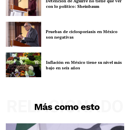
Detención de Aguirre no tiene que ver
con lo político: Sheinbaum
Pruebas de ciclosporiasis en México
son negativas
Luces
Del Siglo
Inflación en México tiene su nivel más
bajo en seis años
RELACIONADO
Más como esto