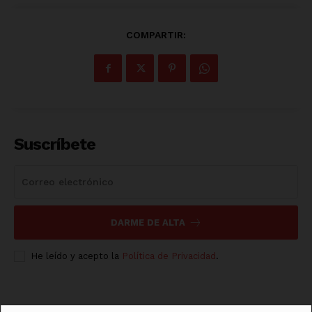
COMPARTIR:
Suscríbete
DARME DE ALTA
Luces
He leído y acepto la
Política de Privacidad
.
Del Siglo