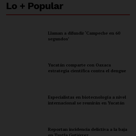
Lo + Popular
Información Propietaria / Financiación
Mi cuenta
Llaman a difundir ‘Campeche en 60
segundos’
Yucatán comparte con Oaxaca
estrategia científica contra el dengue
Especialistas en biotecnología a nivel
internacional se reunirán en Yucatán
Reportan incidencia delictiva a la baja
en Tuxtla Gutiérrez