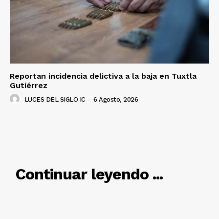
SUSCRÍBETE AHORA
Empresa
Nosotros
Reportan incidencia delictiva a la baja en Tuxtla
Gutiérrez
Contacto
LUCES DEL SIGLO IC
-
6 Agosto, 2026
Política de privacidad
Políticas del Sitio
Información Propietaria / Financiación
Mi cuenta
RELACIONADO
Continuar leyendo ...