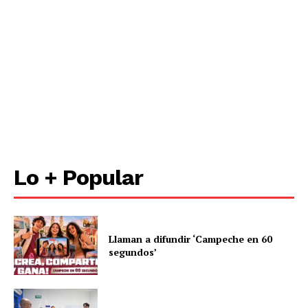
Lo + Popular
Llaman a difundir ‘Campeche en 60
segundos’