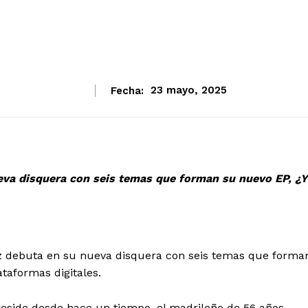
Fecha:
23 mayo, 2025
eva disquera con seis temas que forman su nuevo EP, ¿Y
z debuta en su nueva disquera con seis temas que forma
taformas digitales.
reside desde hace un tiempo, el madrileño de 56 años