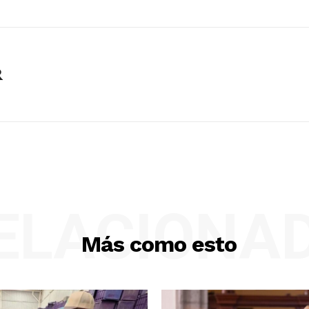
R
ELACIONA
Más como esto