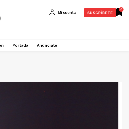
0
Mi cuenta
SUSCRÍBETE
ón
Portada
Anúnciate