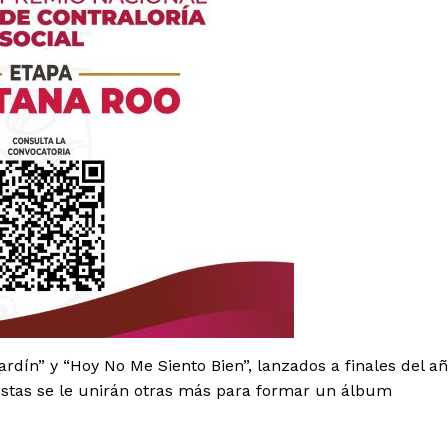
Política de privacidad
Políticas del Sitio
Información Propietaria / Financiaci
Mi cuenta
 AHORA
rdín” y “Hoy No Me Siento Bien”, lanzados a finales del a
pistas se le unirán otras más para formar un álbum