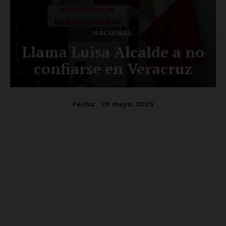
SUSCRÍBETE AHORA
Empresa
Nosotros
Contacto
Política de privacidad
Políticas del Sitio
Información Propietaria / Financiación
Mi cuenta