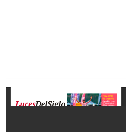
SUSCRÍBETE AHORA
Empresa
Nosotros
Contacto
Política de privacidad
Políticas del Sitio
Información Propietaria / Financiación
Mi cuenta