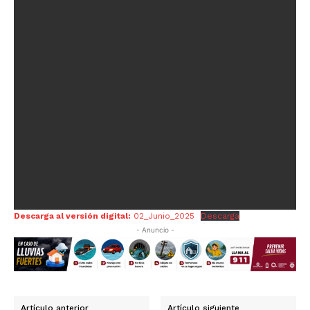
Descarga al versión digital:
02_Junio_2025
Descarga
- Anuncio -
Artículo anterior
Artículo siguiente