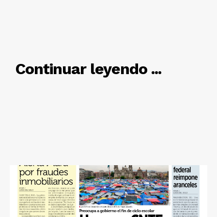
RELACIONADO
Continuar leyendo ...